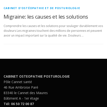
CABINET D'OSTÉOPATHIE ET DE POSTUROLOGIE
Migraine: les causes et les solutions
Comprendre les causes et les solutions pour soulager durablement vos
douleurs Les migraines touchent des millions de personnes et peuvent
avoir un impact important sur la qualité de vie. Douleurs …
CABINET OSTEOPATHIE POSTUROLOGIE
Pôle Cannet santé
46 Rue Ambroise Paré
83340 le Cannet des Maures
Bâtiment A - 1er étage
Tél: 06 50 72 00 87