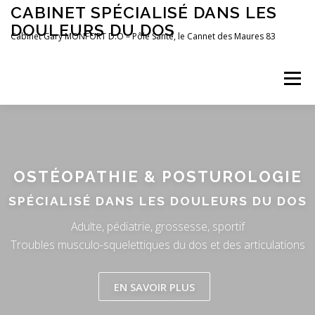
Aller
CABINET SPÉCIALISÉ DANS LES
au
DOULEURS DU DOS
contenu
Cabinet Gary MONFORT D.O – Pôle Santé, le Cannet des Maures 83
Menu
LE CABINET
OSTÉOPATHIE
POSTUROLOGIE
OSTÉOPATHIE & POSTUROLOGIE
PRÉFÉRENCES MOTRICES
PRENDRE RDV
BLOG
SPÉCIALISÉ DANS LES DOULEURS DU DOS
Adulte, pédiatrie, grossesse, sportif
Troubles musculo-squelettiques du dos et des articulations
EN SAVOIR PLUS