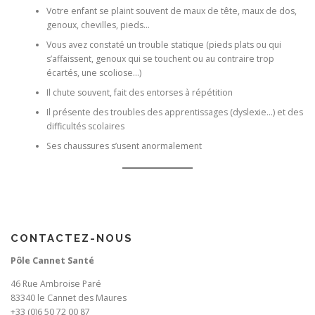
Votre enfant se plaint souvent de maux de tête, maux de dos,
genoux, chevilles, pieds…
Vous avez constaté un trouble statique (pieds plats ou qui
s’affaissent, genoux qui se touchent ou au contraire trop
écartés, une scoliose…)
Il chute souvent, fait des entorses à répétition
Il présente des troubles des apprentissages (dyslexie…) et des
difficultés scolaires
Ses chaussures s’usent anormalement
CONTACTEZ-NOUS
Pôle Cannet Santé
46 Rue Ambroise Paré
83340 le Cannet des Maures
+33 (0)6 50 72 00 87