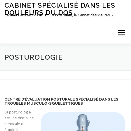
Aller
CABINET SPÉCIALISÉ DANS LES
au
DOULEURS DU DOS
contenu
Cabinet Gary MONFORT D.O – Pôle Santé, le Cannet des Maures 83
Menu
LE CABINET
OSTÉOPATHIE
POSTUROLOGIE
POSTUROLOGIE
PRÉFÉRENCES MOTRICES
PRENDRE RDV
BLOG
CENTRE D’ÉVALUATION POSTURALE SPÉCIALISÉ DANS LES
TROUBLES MUSCULO-SQUELETTIQUES
La posturologie
est une discipline
médicale qui
étudie les