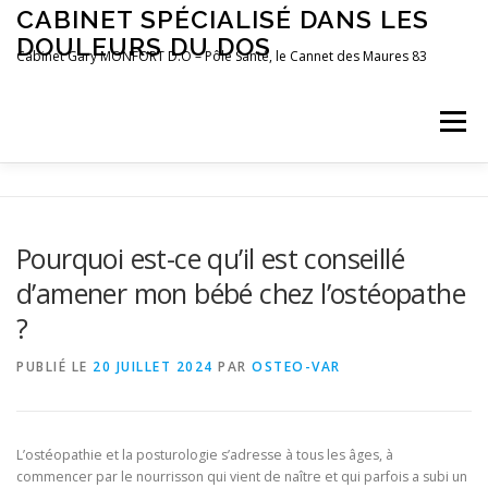
Aller
CABINET SPÉCIALISÉ DANS LES
au
DOULEURS DU DOS
contenu
Cabinet Gary MONFORT D.O – Pôle Santé, le Cannet des Maures 83
Menu
LE CABINET
OSTÉOPATHIE
POSTUROLOGIE
Pourquoi est-ce qu’il est conseillé
d’amener mon bébé chez l’ostéopathe
PRÉFÉRENCES MOTRICES
PRENDRE RDV
BLOG
?
PUBLIÉ LE
20 JUILLET 2024
PAR
OSTEO-VAR
L’ostéopathie et la posturologie s’adresse à tous les âges, à
commencer par le nourrisson qui vient de naître et qui parfois a subi un