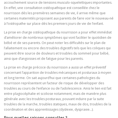
accouchement source de tensions musculo-squelettiques importantes.
En effet, une consultation ostéopathique est conseillée chez le
nourrisson dés les premières semaines de vie, il arrive même que
certaines maternités proposent aux parents de faire voir le nouveau-né
à l’ostéopathe sur place dés les premiers jours de vie de l’enfant.
La prise en charge ostéopathique du nourrisson a pour effet immédiat
d’améliorer de nombreux symptômes qui vont faciliter le quotidien de
bébé et de ses parents. On peut noter les difficultés sur le plan de
l’allaitement ou encore des troubles digestifs tels que les coliques qui
peuvent être source de douleurs et troubles du sommeil pour bébé,
ainsi que d’angoisses et de fatigue pour les parents.
La prise en charge précoce du nourrisson a aussi un effet préventif
concernant l’apparition de troubles mécaniques et posturaux à moyen
et long terme. On sait aujourd’hui que certaines pathologies du
nourrisson représentent un facteur de risque de développer des
troubles au cours de l’enfance ou de l’adolescence. Ainsi le lien est fait
entre plagiocéphalie et scoliose notamment, mais de manière plus
générale avec les troubles posturaux, pouvant induire par la suite
troubles de la marche, troubles statiques, maux de dos, troubles de la
coordination et des apprentissages (dyslexie, dyspraxie…).
Pour quelles raisons consulter ?