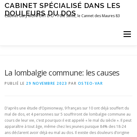
Aller
CABINET SPÉCIALISÉ DANS LES
au
DOULEURS DU DOS
contenu
Cabinet Gary MONFORT D.O – Pôle Santé, le Cannet des Maures 83
Menu
LE CABINET
OSTÉOPATHIE
POSTUROLOGIE
La lombalgie commune: les causes
PRÉFÉRENCES MOTRICES
PRENDRE RDV
BLOG
PUBLIÉ LE
29 NOVEMBRE 2023
PAR
OSTEO-VAR
D’après une étude d’Opinionway, 9 français sur 10 ont déjà souffert du
mal de dos, et 4 personnes sur 5 souffriront de lombalgie commune au
cours de leur vie, c’est pourquoi il est appelé « le mal du siècle ». Il peut
apparaître à tout âge, même chez les jeunes puisque 84% des 18-24
ans déclarent avoir déjà eu mal au dos. Il existe des douleurs d’origine