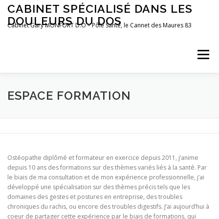
Aller
CABINET SPÉCIALISÉ DANS LES
au
DOULEURS DU DOS
contenu
Cabinet Gary MONFORT D.O – Pôle Santé, le Cannet des Maures 83
Menu
LE CABINET
OSTÉOPATHIE
POSTUROLOGIE
ESPACE FORMATION
PRÉFÉRENCES MOTRICES
PRENDRE RDV
BLOG
Ostéopathe diplômé et formateur en exercice depuis 2011, j’anime
depuis 10 ans des formations sur des thèmes variés liés à la santé. Par
le biais de ma consultation et de mon expérience professionnelle, j’ai
développé une spécialisation sur des thèmes précis tels que les
domaines des gestes et postures en entreprise, des troubles
chroniques du rachis, ou encore des troubles digestifs. J’ai aujourd’hui à
coeur de partager cette expérience par le biais de formations, qui