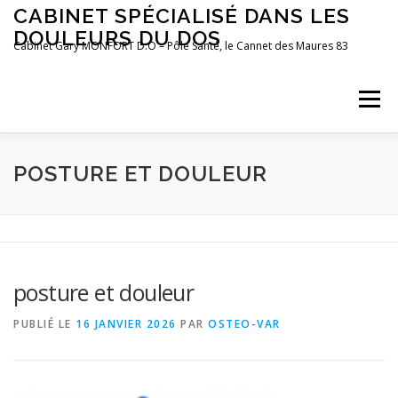
Aller
CABINET SPÉCIALISÉ DANS LES
au
DOULEURS DU DOS
contenu
Cabinet Gary MONFORT D.O – Pôle Santé, le Cannet des Maures 83
Menu
LE CABINET
OSTÉOPATHIE
POSTUROLOGIE
POSTURE ET DOULEUR
PRÉFÉRENCES MOTRICES
PRENDRE RDV
BLOG
posture et douleur
PUBLIÉ LE
16 JANVIER 2026
PAR
OSTEO-VAR