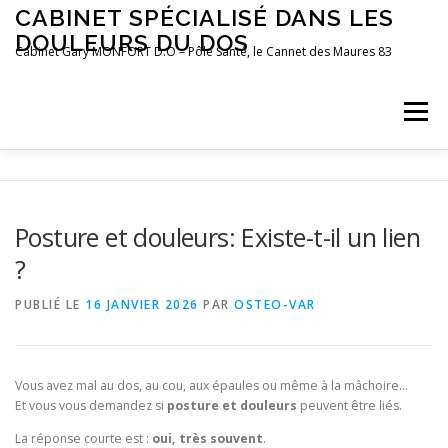
Aller
CABINET SPÉCIALISÉ DANS LES
au
DOULEURS DU DOS
contenu
Cabinet Gary MONFORT D.O – Pôle Santé, le Cannet des Maures 83
Menu
LE CABINET
OSTÉOPATHIE
POSTUROLOGIE
Posture et douleurs: Existe-t-il un lien
?
PRÉFÉRENCES MOTRICES
PRENDRE RDV
BLOG
PUBLIÉ LE
16 JANVIER 2026
PAR
OSTEO-VAR
Vous avez mal au dos, au cou, aux épaules ou même à la mâchoire…
Et vous vous demandez si
posture et douleurs
peuvent être liés.
La réponse courte est :
oui, très souvent
.