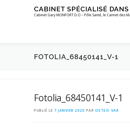
Aller
CABINET SPÉCIALISÉ DAN
au
Cabinet Gary MONFORT D.O – Pôle Santé, le Cannet des M
contenu
FOTOLIA_68450141_V-1
Fotolia_68450141_V-1
PUBLIÉ LE
7 JANVIER 2020
PAR
OSTEO-VAR