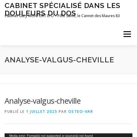
Aller
CABINET SPÉCIALISÉ DANS LES
au
DOULEURS DU DOS
contenu
Cabinet Gary MONFORT D.O – Pôle Santé, le Cannet des Maures 83
Menu
LE CABINET
OSTÉOPATHIE
POSTUROLOGIE
ANALYSE-VALGUS-CHEVILLE
PRÉFÉRENCES MOTRICES
PRENDRE RDV
BLOG
Analyse-valgus-cheville
PUBLIÉ LE
1 JUILLET 2025
PAR
OSTEO-VAR
Lecteur
Media error: Format(s) not supported or source(s) not found