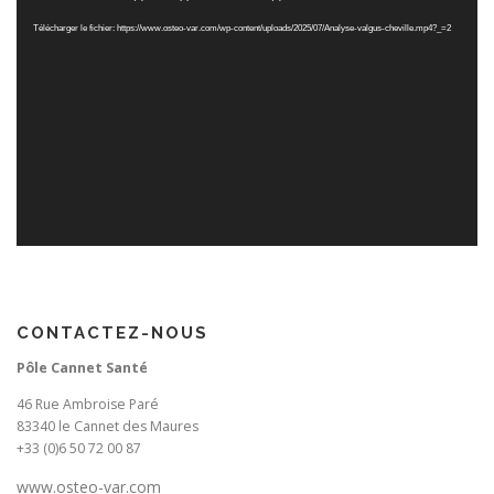
vidéo
Télécharger le fichier: https://www.osteo-var.com/wp-content/uploads/2025/07/Analyse-valgus-cheville.mp4?_=2
CONTACTEZ-NOUS
Pôle Cannet Santé
46 Rue Ambroise Paré
83340 le Cannet des Maures
+33 (0)6 50 72 00 87
www.osteo-var.com