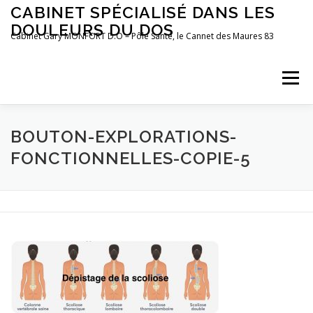
Aller
CABINET SPÉCIALISÉ DANS LES
au
DOULEURS DU DOS
contenu
Cabinet Gary MONFORT D.O – Pôle Santé, le Cannet des Maures 83
Menu
LE CABINET
OSTÉOPATHIE
POSTUROLOGIE
BOUTON-EXPLORATIONS-
FONCTIONNELLES-COPIE-5
PRÉFÉRENCES MOTRICES
PRENDRE RDV
BLOG