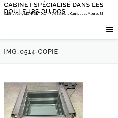
Aller
CABINET SPÉCIALISÉ DANS LES
au
DOULEURS DU DOS
contenu
Cabinet Gary MONFORT D.O – Pôle Santé, le Cannet des Maures 83
Menu
LE CABINET
OSTÉOPATHIE
POSTUROLOGIE
IMG_0514-COPIE
PRÉFÉRENCES MOTRICES
PRENDRE RDV
BLOG