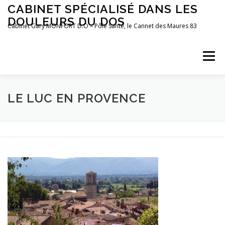
Aller
CABINET SPÉCIALISÉ DANS LES
au
DOULEURS DU DOS
contenu
Cabinet Gary MONFORT D.O – Pôle Santé, le Cannet des Maures 83
Menu
LE CABINET
OSTÉOPATHIE
POSTUROLOGIE
LE LUC EN PROVENCE
PRÉFÉRENCES MOTRICES
PRENDRE RDV
BLOG