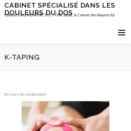
Aller
CABINET SPÉCIALISÉ DANS LES
au
DOULEURS DU DOS
contenu
Cabinet Gary MONFORT D.O – Pôle Santé, le Cannet des Maures 83
Menu
LE CABINET
OSTÉOPATHIE
POSTUROLOGIE
K-TAPING
PRÉFÉRENCES MOTRICES
PRENDRE RDV
BLOG
En cours de construction