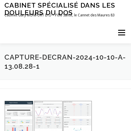
Aller
CABINET SPÉCIALISÉ DANS LES
au
DOULEURS DU DOS
contenu
Cabinet Gary MONFORT D.O – Pôle Santé, le Cannet des Maures 83
Menu
LE CABINET
OSTÉOPATHIE
POSTUROLOGIE
CAPTURE-DECRAN-2024-10-10-A-
13.08.28-1
PRÉFÉRENCES MOTRICES
PRENDRE RDV
BLOG