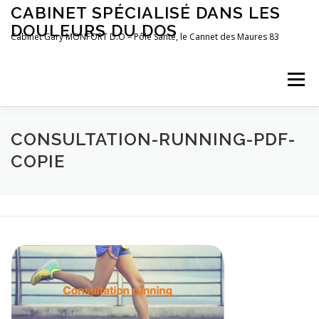
Aller
CABINET SPÉCIALISÉ DANS LES
au
DOULEURS DU DOS
contenu
Cabinet Gary MONFORT D.O – Pôle Santé, le Cannet des Maures 83
Menu
LE CABINET
OSTÉOPATHIE
POSTUROLOGIE
CONSULTATION-RUNNING-PDF-
COPIE
PRÉFÉRENCES MOTRICES
PRENDRE RDV
BLOG