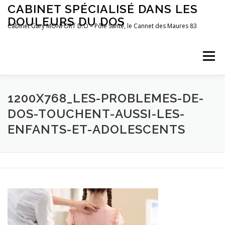
Aller
CABINET SPÉCIALISÉ DANS LES
au
DOULEURS DU DOS
contenu
Cabinet Gary MONFORT D.O – Pôle Santé, le Cannet des Maures 83
Menu
LE CABINET
OSTÉOPATHIE
POSTUROLOGIE
1200X768_LES-PROBLEMES-DE-
DOS-TOUCHENT-AUSSI-LES-
ENFANTS-ET-ADOLESCENTS
PRÉFÉRENCES MOTRICES
PRENDRE RDV
BLOG